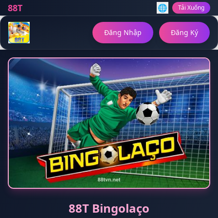
88T
🌐
Tải Xuống
Đăng Nhập
Đăng Ký
88T Bingolaço