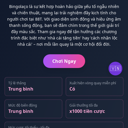
Bingolaço là sự kết hợp hoàn hảo giữa yếu tố ngẫu nhiên
và chiến thuật, mang lại trải nghiệm đầy kịch tính cho
người chơi tại 88T. Với giao diện sinh động và hiệu ứng âm
thanh sống động, bạn sẽ đắm chìm trong thế giới giải trí
đầy màu sắc. Tham gia ngay để tận hưởng các chương
trình đặc biệt như 'nhà cái tặng tiền' hay 'cách nhận lộc
nhà cái' – nơi mỗi lần quay là một cơ hội đổi đời.
Chơi Ngay
🇻🇳
Tỷ lệ thắng
Xuất hiện vòng quay miễn phí
Trung bình
Có
Mức độ biến động
Giải thưởng tối đa
Trung bình
x1000 tiền cược
Mức cược tối thiểu - tối đa