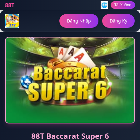
88T
🌐
Tải Xuống
Đăng Nhập
Đăng Ký
88T Baccarat Super 6