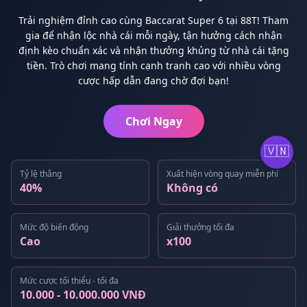
Trải nghiệm đỉnh cao cùng Baccarat Super 6 tại 88T! Tham
gia để nhận lộc nhà cái mỗi ngày, tận hưởng cách nhận
định kèo chuẩn xác và nhận thưởng khủng từ nhà cái tặng
tiền. Trò chơi mang tính cạnh tranh cao với nhiều vòng
cược hấp dẫn đang chờ đợi bạn!
Chơi Ngay
🇻🇳
Tỷ lệ thắng
Xuất hiện vòng quay miễn phí
40%
Không có
Mức độ biến động
Giải thưởng tối đa
Cao
x100
Mức cược tối thiểu - tối đa
10.000 - 10.000.000 VNĐ