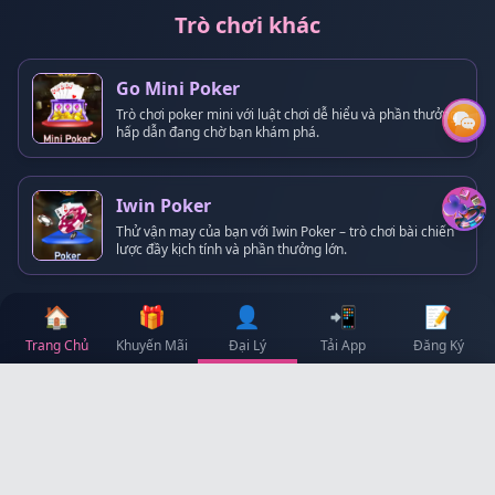
Trò chơi khác
Go Mini Poker
Trò chơi poker mini với luật chơi dễ hiểu và phần thưởng
hấp dẫn đang chờ bạn khám phá.
Iwin Poker
Thử vận may của bạn với Iwin Poker – trò chơi bài chiến
lược đầy kịch tính và phần thưởng lớn.
🏠
🎁
👤
📲
📝
Trang Chủ
Khuyến Mãi
Đại Lý
Tải App
Đăng Ký
✕
Select Language
🇻🇳
✓
Tiếng Việt