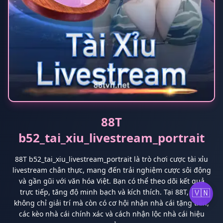
88T
b52_tai_xiu_livestream_portrait
88T b52_tai_xiu_livestream_portrait là trò chơi cược tài xỉu
livestream chân thực, mang đến trải nghiệm cược sôi động
và gần gũi với văn hóa Việt. Bạn có thể theo dõi kết quả
trực tiếp, tăng độ minh bạch và kích thích. Tại 88T, bạn
🇻🇳
không chỉ giải trí mà còn có cơ hội nhận nhà cái tặng tiền,
các kèo nhà cái chính xác và cách nhận lộc nhà cái hiệu